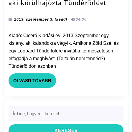
Valente,
aki körülhajózta Tündérföldet
Cathery
M.:
2013.
2013. szeptember 3. (kedd)
|
04:30
szeptember
A
3.
Kiadó: Ciceró Kiadási év: 2013 Szeptember egy
(kedd)
lány,
kislány, aki kalandokra vágyik. Amikor a Zöld Szél és
aki
egy Leopárd Tündérföldre invitálja, természetesen
körülha
elfogadja a meghívást. (Te talán nem tennéd?)
Tündérf
Tündérföldön azonban
OLVASD
OLVASD TOVÁBB
TOVÁBB
Search
for: