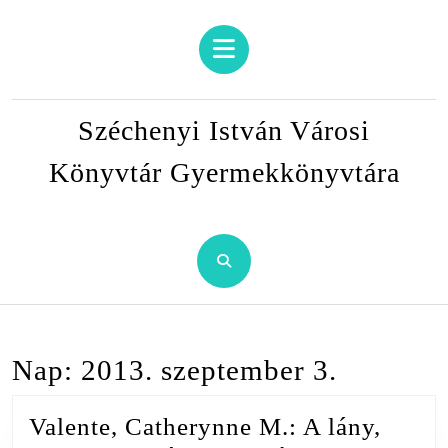
Skip
to
Open
content
Button
Skip
to
Széchenyi István Városi
content
Könyvtár Gyermekkönyvtára
Nap:
2013. szeptember 3.
Valente, Catherynne M.: A lány,