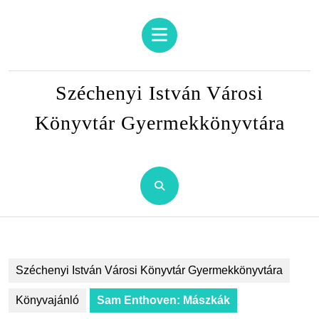
Skip
to
Open
content
Button
Skip
to
Széchenyi István Városi
content
Könyvtár Gyermekkönyvtára
Széchenyi István Városi Könyvtár Gyermekkönyvtára
Könyvajánló
Sam Enthoven: Mászkák