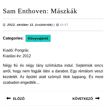
Sam Enthoven: Mászkák
2012.
2012. október 11. (csütörtök)
|
10:57
október
11.
(csütörtök)
Categories:
Könyvajánló
Kiadó: Pongrác
Kiadási év: 2012
Négy fiú és négy lány színházba indul. Sejtelmük sincs
arról, hogy nem fogják látni a darabot. Egy rémálom veszi
kezdetét. Az épület alatt szörnyű titok lappang. És most
szabadon engedték…
Bejegyzés
ELŐZŐ
KÖVETKEZŐ
navigáció