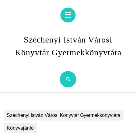
Skip
to
Open
content
Button
Skip
to
Széchenyi István Városi
content
Könyvtár Gyermekkönyvtára
Széchenyi István Városi Könyvtár Gyermekkönyvtára
Könyvajánló