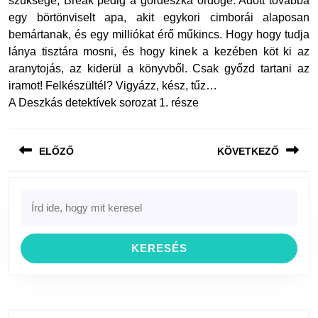
szüksége, Break pedig a gördeszka ördöge. Adott továbbá
egy börtönviselt apa, akit egykori cimborái alaposan
bemártanak, és egy milliókat érő műkincs. Hogy hogy tudja
lánya tisztára mosni, és hogy kinek a kezében köt ki az
aranytojás, az kiderül a könyvből. Csak győzd tartani az
iramot! Felkészültél? Vigyázz, kész, tűz…
A Deszkás detektívek sorozat 1. része
Bejegyzés
ELŐZŐ
KÖVETKEZŐ
navigáció
Previous
Next
Search
post:
post:
for: