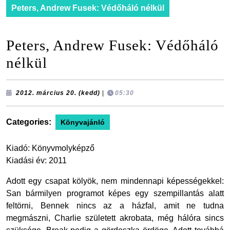
Peters, Andrew Fusek: Védőháló nélkül
Peters, Andrew Fusek: Védőháló
nélkül
2012.
2012. március 20. (kedd)
|
05:30
március
20.
(kedd)
Categories:
Könyvajánló
Kiadó: Könyvmolyképző
Kiadási év: 2011
Adott egy csapat kölyök, nem mindennapi képességekkel:
San bármilyen programot képes egy szempillantás alatt
feltörni, Bennek nincs az a házfal, amit ne tudna
megmászni, Charlie született akrobata, még hálóra sincs