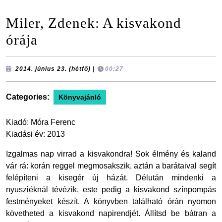
Miler, Zdenek: A kisvakond
órája
2014.
2014. június 23. (hétfő)
|
00:27
június
23.
(hétfő)
Categories:
Könyvajánló
Kiadó: Móra Ferenc
Kiadási év: 2013
Izgalmas nap virrad a kisvakondra! Sok élmény és kaland
vár rá: korán reggel megmosakszik, aztán a barátaival segít
felépíteni a kisegér új házát. Délután mindenki a
nyusziéknál tévézik, este pedig a kisvakond színpompás
festményeket készít. A könyvben található órán nyomon
követheted a kisvakond napirendjét. Állítsd be bátran a