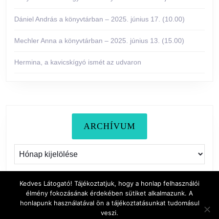
Dániel András a könyvtárban – 2025. június 17. (10.00)
Mechler Anna a könyvtárban – 2025. június 13. (15.00)
Hermina, a kavicskígyó ismét az udvaron
ARCHÍVUM
Archívum
Kedves Látogató! Tájékoztatjuk, hogy a honlap felhasználói
élmény fokozásának érdekében sütiket alkalmazunk. A
honlapunk használatával ön a tájékoztatásunkat tudomásul
veszi.