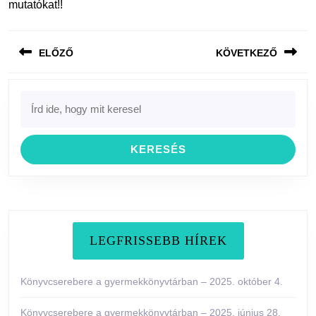
mutatókat!!
Bejegyzés
ELŐZŐ
KÖVETKEZŐ
navigáció
Previous
Next
Search
post:
post:
for:
LEGFRISSEBB HÍREK
Könyvcserebere a gyermekkönyvtárban – 2025. október 4.
Könyvcserebere a gyermekkönyvtárban – 2025. június 28.