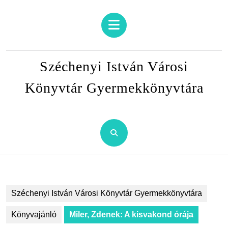
Skip
to
Open
content
Button
Skip
to
Széchenyi István Városi
content
Könyvtár Gyermekkönyvtára
Széchenyi István Városi Könyvtár Gyermekkönyvtára
Könyvajánló
Miler, Zdenek: A kisvakond órája