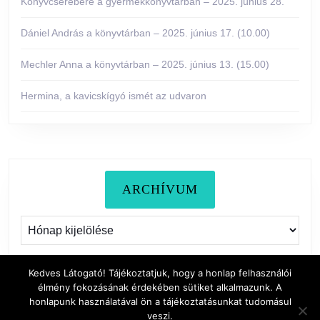
Könyvcserebere a gyermekkönyvtárban – 2025. június 28.
Dániel András a könyvtárban – 2025. június 17. (10.00)
Mechler Anna a könyvtárban – 2025. június 13. (15.00)
Hermina, a kavicskígyó ismét az udvaron
ARCHÍVUM
Archívum
Kedves Látogató! Tájékoztatjuk, hogy a honlap felhasználói
élmény fokozásának érdekében sütiket alkalmazunk. A
honlapunk használatával ön a tájékoztatásunkat tudomásul
veszi.