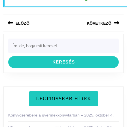
Bejegyzés
ELŐZŐ
KÖVETKEZŐ
navigáció
Previous
Next
Search
post:
post:
for:
LEGFRISSEBB HÍREK
Könyvcserebere a gyermekkönyvtárban – 2025. október 4.