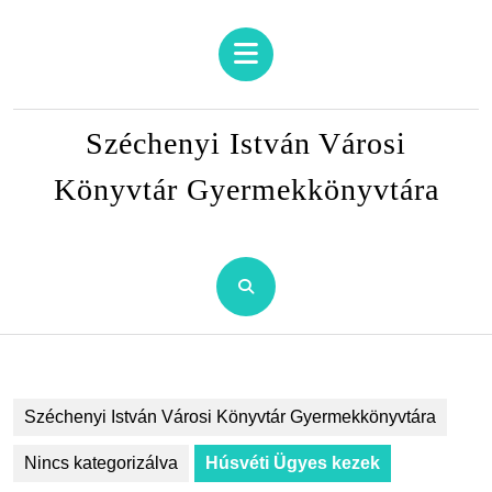
Skip
to
Open
content
Button
Skip
to
Széchenyi István Városi
content
Könyvtár Gyermekkönyvtára
Széchenyi István Városi Könyvtár Gyermekkönyvtára
Nincs kategorizálva
Húsvéti Ügyes kezek