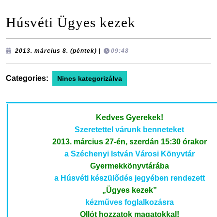
Húsvéti Ügyes kezek
2013.
2013. március 8. (péntek)
|
09:48
március
8.
(péntek)
Categories:
Nincs kategorizálva
Kedves Gyerekek!
Szeretettel várunk benneteket
2013. március 27-én, szerdán 15:30 órakor
a Széchenyi István Városi Könyvtár
Gyermekkönyvtárába
a Húsvéti készülődés jegyében rendezett
„Ügyes kezek”
kézműves foglalkozásra
Ollót hozzatok magatokkal!