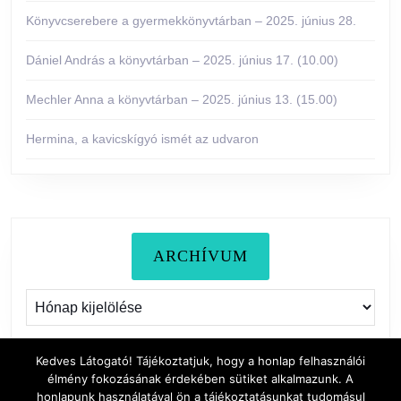
Könyvcserebere a gyermekkönyvtárban – 2025. június 28.
Dániel András a könyvtárban – 2025. június 17. (10.00)
Mechler Anna a könyvtárban – 2025. június 13. (15.00)
Hermina, a kavicskígyó ismét az udvaron
ARCHÍVUM
Archívum
Kedves Látogató! Tájékoztatjuk, hogy a honlap felhasználói
élmény fokozásának érdekében sütiket alkalmazunk. A
honlapunk használatával ön a tájékoztatásunkat tudomásul