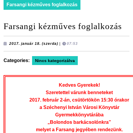
Farsangi kézműves foglalkozás
Farsangi kézműves foglalkozás
2017.
2017. január 18. (szerda)
|
07:53
január
18.
(szerda)
Categories:
Nincs kategorizálva
Kedves Gyerekek!
Szeretettel várunk benneteket
2017. február 2-án, csütörtökön 15:30 órakor
a Széchenyi István Városi Könyvtár
Gyermekkönyvtárába
„Bolondos barkácsolónkra”
melyet a Farsang jegyében rendezünk.