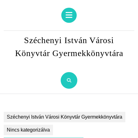
Skip
to
Open
content
Button
Skip
to
Széchenyi István Városi
content
Könyvtár Gyermekkönyvtára
Széchenyi István Városi Könyvtár Gyermekkönyvtára
Nincs kategorizálva