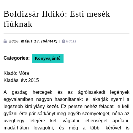
Boldizsár Ildikó: Esti mesék
fiúknak
2016.
2016. május 13. (péntek)
|
00:11
május
13.
(péntek)
Categories:
Könyvajánló
Kiadó: Móra
Kiadási év: 2015
A gazdag hercegek és az ágrólszakadt legények
egyvalamiben nagyon hasonlítanak: el akarják nyerni a
legszebb királylány kezét. Ez persze nehéz feladat, le kell
győzni érte pár sárkányt meg egyéb szörnyeteget, néha az
üveghegy tetejére kell vágtatni, ellenséget aprítani,
madárháton lovagolni, és még a többi kérővel is