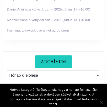
Dániel András a könyvtárban – 2025. június 17. (10.00)
Mechler Anna a könyvtárban – 2025. június 13. (15.00)
Hermina, a kavicskígyó ismét az udvaron
ARCHÍVUM
Archívum
Kedves Látogató! Tájékoztatjuk, hogy a honlap felhasználói
élmény fokozásának érdekében sütiket alkalmazunk. A
honlapunk használatával ön a tájékoztatásunkat tudomásul
veszi.