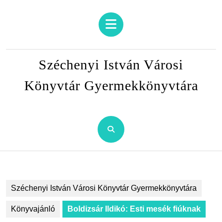
Skip
to
Open
content
Button
Skip
to
Széchenyi István Városi
content
Könyvtár Gyermekkönyvtára
Széchenyi István Városi Könyvtár Gyermekkönyvtára
Könyvajánló
Boldizsár Ildikó: Esti mesék fiúknak