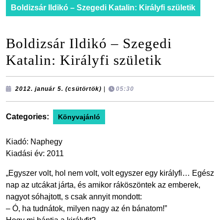
Boldizsár Ildikó – Szegedi Katalin: Királyfi születik
Boldizsár Ildikó – Szegedi
Katalin: Királyfi születik
2012.
2012. január 5. (csütörtök)
|
05:30
január
5.
(csütörtök)
Categories:
Könyvajánló
Kiadó: Naphegy
Kiadási év: 2011
„Egyszer volt, hol nem volt, volt egyszer egy királyfi… Egész
nap az utcákat járta, és amikor ráköszöntek az emberek,
nagyot sóhajtott, s csak annyit mondott:
– Ó, ha tudnátok, milyen nagy az én bánatom!”