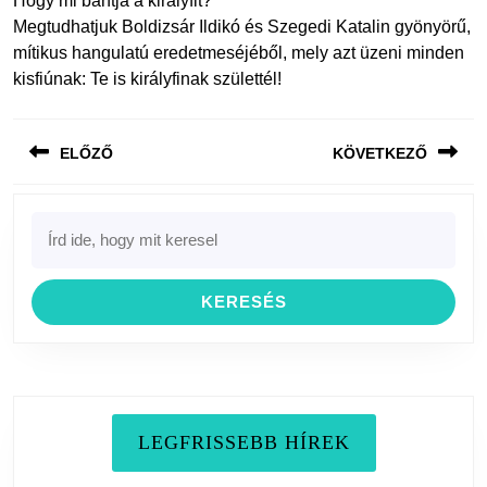
Hogy mi bántja a királyfit?
Megtudhatjuk Boldizsár Ildikó és Szegedi Katalin gyönyörű,
mítikus hangulatú eredetmeséjéből, mely azt üzeni minden
kisfiúnak: Te is királyfinak születtél!
Bejegyzés
ELŐZŐ
KÖVETKEZŐ
navigáció
Previous
Next
Search
post:
post:
for:
LEGFRISSEBB HÍREK