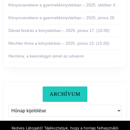
Könyvcserebere a gyermekkönyvtárban – 2025. október 4.
Könyvcserebere a gyermekkönyvtárban – 2025. június 28.
Dániel András a könyvtárban – 2025. június 17. (10.00)
Mechler Anna a könyvtárban – 2025. június 13. (15.00)
Hermina, a kavicskígyó ismét az udvaron
ARCHÍVUM
Archívum
Kedves Látogató! Tájékoztatjuk, hogy a honlap felhasználói