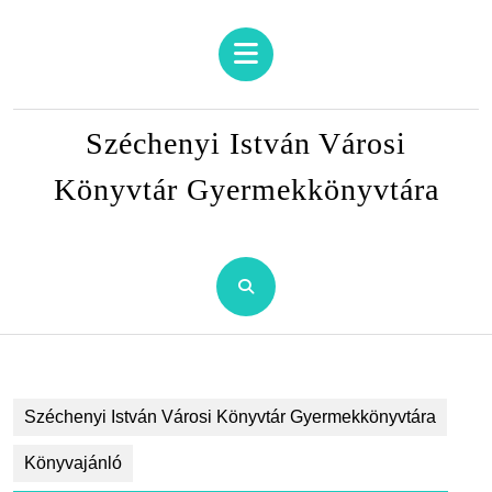
Skip
to
Open
content
Button
Skip
to
Széchenyi István Városi
content
Könyvtár Gyermekkönyvtára
Széchenyi István Városi Könyvtár Gyermekkönyvtára
Könyvajánló